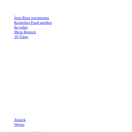
Jetzt Ring registrieren
Kostenlos Fund melden
So gehts
Mein Bereich
10 Tipps
Ring in der Schweiz verloren
Am 19.10.17 hat Bettina ihren weissgoldenen Ehering in Zürich verloren.
In der Mitte befindet sich ein Diamant und die Gravur lautet Bruno 2.9.2006.
Wir hoffen, dass sich der ehrliche Finder bei uns meldet und sein Karmakonto
auffüllt.
Bettina würde sich riesig freuen, wenn Du den Beitrag teilst und sie damit bei
der Suche unterstützt.
Kommt schon Leute, der Ring gehört an ihre Hand zurück!!!
Euer ringregisterteam.de Team
Zurück
Weiter