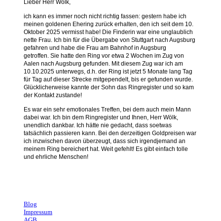
Lieber Herr Wölk,
ich kann es immer noch nicht richtig fassen: gestern habe ich
meinen goldenen Ehering zurück erhalten, den ich seit dem 10.
Oktober 2025 vermisst habe!
Die Finderin war eine unglaublich
nette Frau. Ich bin für die Übergabe von Stuttgart nach Augsburg
gefahren und habe die Frau am Bahnhof in Augsburg
getroffen.
Sie hatte den Ring vor etwa 2 Wochen im Zug von
Aalen nach Augsburg gefunden. Mit diesem Zug war ich am
10.10.2025 unterwegs, d.h. der Ring ist jetzt 5 Monate lang Tag
für Tag auf dieser Strecke mitgependelt, bis er gefunden wurde.
Glücklicherweise kannte der Sohn das Ringregister und so kam
der Kontakt zustande!
Es war ein sehr emotionales Treffen, bei dem auch mein Mann
dabei war. Ich bin dem Ringregister und Ihnen, Herr Wölk,
unendlich dankbar. Ich hätte nie gedacht, dass soetwas
tatsächlich passieren kann. Bei den derzeitigen Goldpreisen war
ich inzwischen davon überzeugt, dass sich irgendjemand an
meinem Ring bereichert hat. Weit gefehlt! Es gibt einfach tolle
und ehrliche Menschen!
Andrea, Stuttgart
Blog
Impressum
AGB