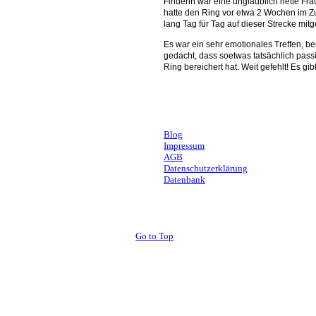
Finderin war eine unglaublich nette Fr
hatte den Ring vor etwa 2 Wochen im Zu
lang Tag für Tag auf dieser Strecke mi
Es war ein sehr emotionales Treffen, b
gedacht, dass soetwas tatsächlich pas
Ring bereichert hat. Weit gefehlt! Es gi
Andrea, Stuttgart
Blog
Impressum
AGB
Datenschutzerklärung
Datenbank
Go to Top