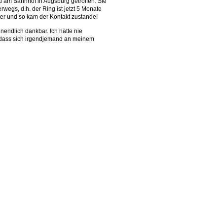
au am Bahnhof in Augsburg getroffen.
Sie
egs, d.h. der Ring ist jetzt 5 Monate
ter und so kam der Kontakt zustande!
nendlich dankbar. Ich hätte nie
, dass sich irgendjemand an meinem