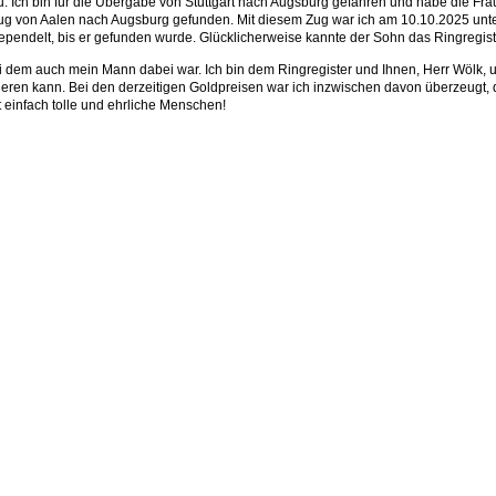
au. Ich bin für die Übergabe von Stuttgart nach Augsburg gefahren und habe die Fr
g von Aalen nach Augsburg gefunden. Mit diesem Zug war ich am 10.10.2025 unterw
tgependelt, bis er gefunden wurde. Glücklicherweise kannte der Sohn das Ringregis
ei dem auch mein Mann dabei war. Ich bin dem Ringregister und Ihnen, Herr Wölk, u
sieren kann. Bei den derzeitigen Goldpreisen war ich inzwischen davon überzeugt
bt einfach tolle und ehrliche Menschen!