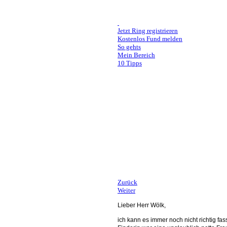
Jetzt Ring registrieren
Kostenlos Fund melden
So gehts
Mein Bereich
10 Tipps
Christian hat sich bei uns gemeldet, da er sein
Wenn jemand einen weißgoldenen Ehering mit d
MELDE DICH BEI UNS.
Wir stellen den Kontakt zu Christian her, dami
Teilt den Beitrag, damit es so viele ehrliche Fi
Tausend Dank für Eure Unterstützung
Zurück
Weiter
Lieber Herr Wölk,
ich kann es immer noch nicht richtig f