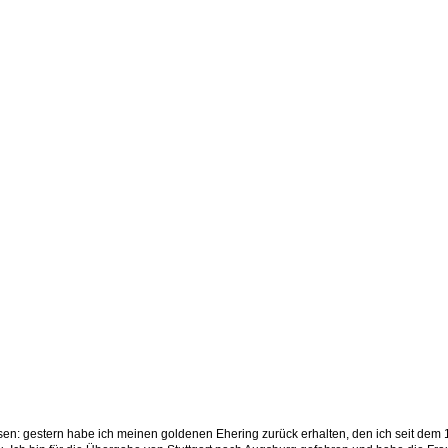
en Ehering in Hamburg verloren hat.
er Gravur Anja 08.05.2010 findet...
t er seinen Ring zurück bekommt.
nder erfahren wie möglich.
assen: gestern habe ich meinen goldenen Ehering zurück erhalten, den ich seit dem