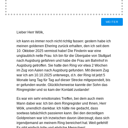
WEITER
Lieber Herr Wölk,
ich kann es immer noch nicht richtig fassen: gestern habe ich
meinen goldenen Ehering zurück erhalten, den ich seit dem
10. Oktober 2025 vermisst habe!
Die Finderin war eine
unglaublich nette Frau. Ich bin für die Übergabe von Stuttgart
nach Augsburg gefahren und habe die Frau am Bahnhof in
Augsburg getroffen.
Sie hatte den Ring vor etwa 2 Wochen
im Zug von Aalen nach Augsburg gefunden. Mit diesem Zug
war ich am 10.10.2025 unterwegs, d.h. der Ring ist jetzt 5
Monate lang Tag für Tag auf dieser Strecke mitgependelt, bis
er gefunden wurde. Glücklicherweise kannte der Sohn das
Ringregister und so kam der Kontakt zustande!
Es war ein sehr emotionales Treffen, bei dem auch mein
Mann dabei war. Ich bin dem Ringregister und Ihnen, Herr
Wölk, unendlich dankbar. Ich hätte nie gedacht, dass
soetwas tatsächlich passieren kann. Bei den derzeitigen
Goldpreisen war ich inzwischen davon überzeugt, dass sich
irgendjemand an meinem Ring bereichert hat. Weit gefehlt!
Es gibt einfach tolle und ehrliche Menschen!