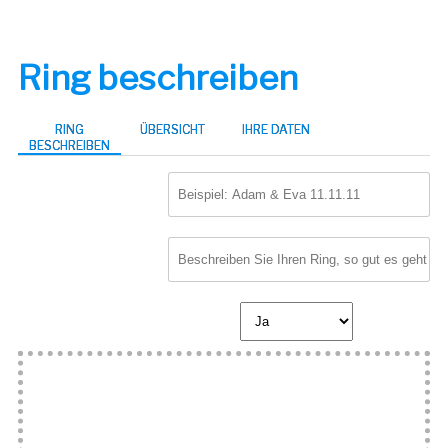
Ring beschreiben
Fertigstellen
RING
ÜBERSICHT
IHRE DATEN
BESCHREIBEN
GRAVUR
BESCHREIBUNG
BEREITS VERLOREN?
Bilder hochladen
Zum Upload ziehen Sie die Bilder einfach in
dieses Feld oder klicken hinein.