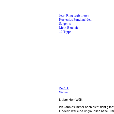
Jetzt Ring registrieren
Kostenlos Fund melden
So gehts
Mein Bereich
10 Tipps
Liebe Reiskirchener,
Jasmin ist völlig aufgelöst, denn ihr frisch ver
Es gibt nichts schlimmeres, als das Symbol der 
Doch es wäre nicht der erste Ring, den wir dur
Bitte hört euch bei euren Nachbarn und Freunde
Teilt den Beitrag besonders in Reiskirchen, abe
Euer Ringregisterteam
Zurück
Weiter
Lieber Herr Wölk,
ich kann es immer noch nicht richtig f
Finderin war eine unglaublich nette Fr