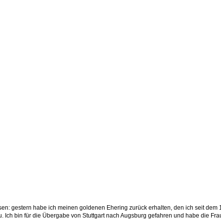
heirateter Mann hat seinen Ehering verloren.
Liebe zu verlieren.
ch EURE Hilfe wiederfinden.
n um. Vielleicht hat ihn jemand gefunden und wartet einfach nur auf den richtigen
r auch gerne überregional!
assen: gestern habe ich meinen goldenen Ehering zurück erhalten, den ich seit dem
au. Ich bin für die Übergabe von Stuttgart nach Augsburg gefahren und habe die Fr