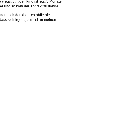
egs, d.h. der Ring ist jetzt 5 Monate
ter und so kam der Kontakt zustande!
nendlich dankbar. Ich hätte nie
, dass sich irgendjemand an meinem