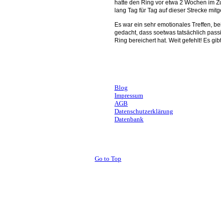
hatte den Ring vor etwa 2 Wochen im Zu
lang Tag für Tag auf dieser Strecke mi
Es war ein sehr emotionales Treffen, b
gedacht, dass soetwas tatsächlich pas
Ring bereichert hat. Weit gefehlt! Es gi
Andrea, Stuttgart
Blog
Impressum
AGB
Datenschutzerklärung
Datenbank
Go to Top