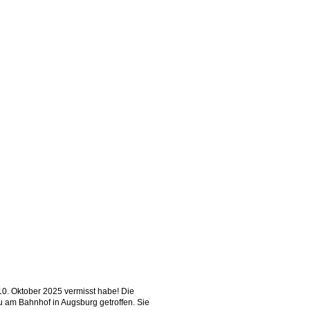
 Hinweis.
 10. Oktober 2025 vermisst habe!
Die
au am Bahnhof in Augsburg getroffen.
Sie