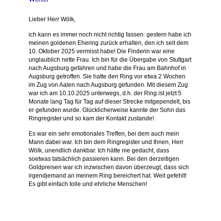
Lieber Herr Wölk,
ich kann es immer noch nicht richtig fassen: gestern habe ich
meinen goldenen Ehering zurück erhalten, den ich seit dem
10. Oktober 2025 vermisst habe!
Die Finderin war eine
unglaublich nette Frau. Ich bin für die Übergabe von Stuttgart
nach Augsburg gefahren und habe die Frau am Bahnhof in
Augsburg getroffen.
Sie hatte den Ring vor etwa 2 Wochen
im Zug von Aalen nach Augsburg gefunden. Mit diesem Zug
war ich am 10.10.2025 unterwegs, d.h. der Ring ist jetzt 5
Monate lang Tag für Tag auf dieser Strecke mitgependelt, bis
er gefunden wurde. Glücklicherweise kannte der Sohn das
Ringregister und so kam der Kontakt zustande!
Es war ein sehr emotionales Treffen, bei dem auch mein
Mann dabei war. Ich bin dem Ringregister und Ihnen, Herr
Wölk, unendlich dankbar. Ich hätte nie gedacht, dass
soetwas tatsächlich passieren kann. Bei den derzeitigen
Goldpreisen war ich inzwischen davon überzeugt, dass sich
irgendjemand an meinem Ring bereichert hat. Weit gefehlt!
Es gibt einfach tolle und ehrliche Menschen!
Andrea, Stuttgart