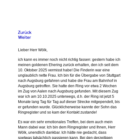
#Ringregister.de
Zurück
Weiter
Lieber Herr Wölk,
ich kann es immer noch nicht richtig fassen: gestern habe ich
meinen goldenen Ehering zurück erhalten, den ich seit dem
10. Oktober 2025 vermisst habe!
Die Finderin war eine
unglaublich nette Frau. Ich bin für die Übergabe von Stuttgart
nach Augsburg gefahren und habe die Frau am Bahnhof in
Augsburg getroffen.
Sie hatte den Ring vor etwa 2 Wochen
im Zug von Aalen nach Augsburg gefunden. Mit diesem Zug
war ich am 10.10.2025 unterwegs, d.h. der Ring ist jetzt 5
Monate lang Tag für Tag auf dieser Strecke mitgependelt, bis
er gefunden wurde. Glücklicherweise kannte der Sohn das
Ringregister und so kam der Kontakt zustande!
Es war ein sehr emotionales Treffen, bei dem auch mein
Mann dabei war. Ich bin dem Ringregister und Ihnen, Herr
Wölk, unendlich dankbar. Ich hätte nie gedacht, dass
soetwas tatsächlich passieren kann. Bei den derzeitigen