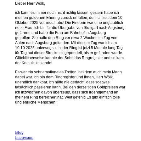
Lieber Herr Wölk,
ich kann es immer noch nicht richtig fassen: gestern habe ich
meinen goldenen Ehering zurück erhalten, den ich seit dem 10.
Oktober 2025 vermisst habe!
Die Finderin war eine unglaublich
nette Frau. Ich bin für die Übergabe von Stuttgart nach Augsburg
gefahren und habe die Frau am Bahnhof in Augsburg
getroffen.
Sie hatte den Ring vor etwa 2 Wochen im Zug von
Aalen nach Augsburg gefunden. Mit diesem Zug war ich am
10.10.2025 unterwegs, d.h. der Ring ist jetzt 5 Monate lang Tag
für Tag auf dieser Strecke mitgependelt, bis er gefunden wurde.
Glücklicherweise kannte der Sohn das Ringregister und so kam
der Kontakt zustande!
Es war ein sehr emotionales Treffen, bei dem auch mein Mann
dabei war. Ich bin dem Ringregister und Ihnen, Herr Wölk,
unendlich dankbar. Ich hätte nie gedacht, dass soetwas
tatsächlich passieren kann. Bei den derzeitigen Goldpreisen war
ich inzwischen davon überzeugt, dass sich irgendjemand an
meinem Ring bereichert hat. Weit gefehlt! Es gibt einfach tolle
und ehrliche Menschen!
Andrea, Stuttgart
Blog
Impressum