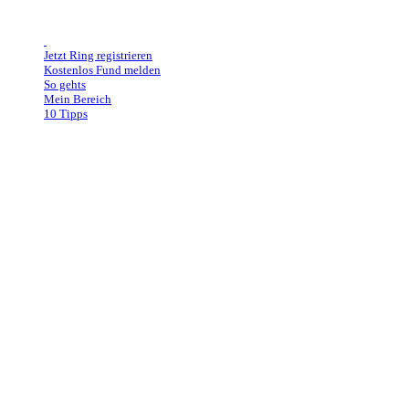
Jetzt Ring registrieren
Kostenlos Fund melden
So gehts
Mein Bereich
10 Tipps
Ehering aus Zimmer entwendet
Leider erreichen uns auch solche Nachrichten:
Jürgen schrieb uns, dass sein Ehering aus seiner eigenen Ferienwohnung entwen
Seine Frau Gabi und er betreiben in Friedrichshafen im Lakeside Smoker Apartme
private Zimmervermietung.
Jürgens Ring ist in der langjährigen Ehe mit seiner lieben Frau Gabi, dass Zeiche
Der Ring trägt die Gravur Gabi Berthold 07.12.2001 und ist ein schmaler 585er 
Jürgen schrieb uns: