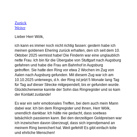
Zurück
Weiter
Lieber Herr Wölk,
ich kann es immer noch nicht richtig fassen: gestern habe ich
meinen goldenen Ehering zurück erhalten, den ich seit dem 10.
Oktober 2025 vermisst habe!
Die Finderin war eine unglaublich
nette Frau. Ich bin für die Übergabe von Stuttgart nach Augsburg
gefahren und habe die Frau am Bahnhof in Augsburg
getroffen.
Sie hatte den Ring vor etwa 2 Wochen im Zug von
Aalen nach Augsburg gefunden. Mit diesem Zug war ich am
10.10.2025 unterwegs, d.h. der Ring ist jetzt 5 Monate lang Tag
für Tag auf dieser Strecke mitgependelt, bis er gefunden wurde.
Glücklicherweise kannte der Sohn das Ringregister und so kam
der Kontakt zustande!
Es war ein sehr emotionales Treffen, bei dem auch mein Mann
dabei war. Ich bin dem Ringregister und Ihnen, Herr Wölk,
unendlich dankbar. Ich hätte nie gedacht, dass soetwas
tatsächlich passieren kann. Bei den derzeitigen Goldpreisen war
ich inzwischen davon überzeugt, dass sich irgendjemand an
meinem Ring bereichert hat. Weit gefehlt! Es gibt einfach tolle
und ehrliche Menschen!