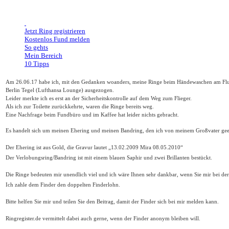
Jetzt Ring registrieren
Kostenlos Fund melden
So gehts
Mein Bereich
10 Tipps
Am 26.06.17 habe ich, mit den Gedanken woanders, meine Ringe beim Händewaschen am Fl
Berlin Tegel (Lufthansa Lounge) ausgezogen.
Leider merkte ich es erst an der Sicherheitskontrolle auf dem Weg zum Flieger.
Als ich zur Toilette zurückkehrte, waren die Ringe bereits weg.
Eine Nachfrage beim Fundbüro und im Kaffee hat leider nichts gebracht.
Es handelt sich um meinen Ehering und meinen Bandring, den ich von meinem Großvater gee
Der Ehering ist aus Gold, die Gravur lautet „13.02.2009 Mira 08.05.2010“
Der Verlobungsring/Bandring ist mit einem blauen Saphir und zwei Brillanten bestückt.
Die Ringe bedeuten mir unendlich viel und ich wäre Ihnen sehr dankbar, wenn Sie mir bei der
Ich zahle dem Finder den doppelten Finderlohn.
Bitte helfen Sie mir und teilen Sie den Beitrag, damit der Finder sich bei mir melden kann.
Ringregister.de vermittelt dabei auch gerne, wenn der Finder anonym bleiben will.