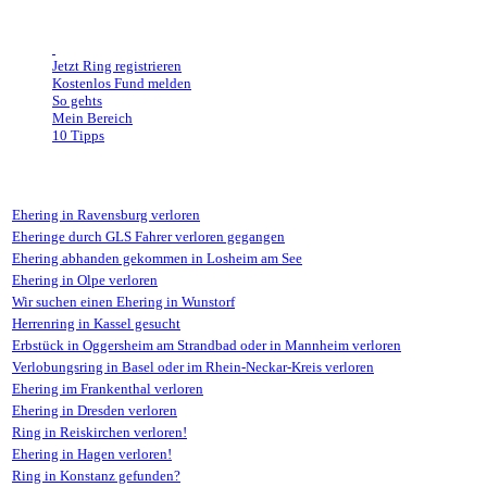
Jetzt Ring registrieren
Kostenlos Fund melden
So gehts
Mein Bereich
10 Tipps
Lost & Found
Ehering in Ravensburg verloren
Eheringe durch GLS Fahrer verloren gegangen
Ehering abhanden gekommen in Losheim am See
Ehering in Olpe verloren
Wir suchen einen Ehering in Wunstorf
Herrenring in Kassel gesucht
Erbstück in Oggersheim am Strandbad oder in Mannheim verloren
Verlobungsring in Basel oder im Rhein-Neckar-Kreis verloren
Ehering im Frankenthal verloren
Ehering in Dresden verloren
Ring in Reiskirchen verloren!
Ehering in Hagen verloren!
Ring in Konstanz gefunden?