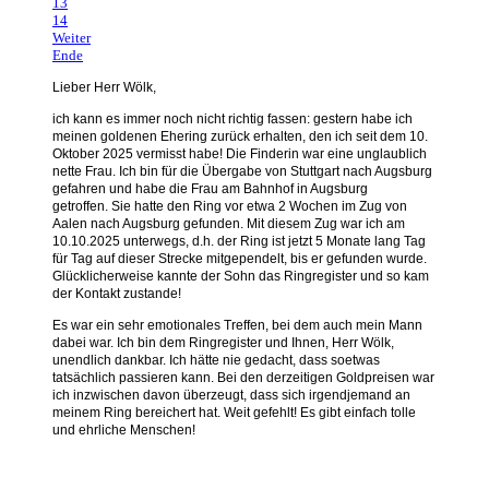
13
14
Weiter
Ende
Lieber Herr Wölk,
ich kann es immer noch nicht richtig fassen: gestern habe ich
meinen goldenen Ehering zurück erhalten, den ich seit dem 10.
Oktober 2025 vermisst habe!
Die Finderin war eine unglaublich
nette Frau. Ich bin für die Übergabe von Stuttgart nach Augsburg
gefahren und habe die Frau am Bahnhof in Augsburg
getroffen.
Sie hatte den Ring vor etwa 2 Wochen im Zug von
Aalen nach Augsburg gefunden. Mit diesem Zug war ich am
10.10.2025 unterwegs, d.h. der Ring ist jetzt 5 Monate lang Tag
für Tag auf dieser Strecke mitgependelt, bis er gefunden wurde.
Glücklicherweise kannte der Sohn das Ringregister und so kam
der Kontakt zustande!
Es war ein sehr emotionales Treffen, bei dem auch mein Mann
dabei war. Ich bin dem Ringregister und Ihnen, Herr Wölk,
unendlich dankbar. Ich hätte nie gedacht, dass soetwas
tatsächlich passieren kann. Bei den derzeitigen Goldpreisen war
ich inzwischen davon überzeugt, dass sich irgendjemand an
meinem Ring bereichert hat. Weit gefehlt! Es gibt einfach tolle
und ehrliche Menschen!