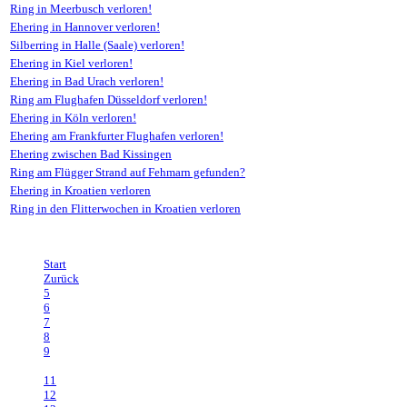
Ring in Meerbusch verloren!
Ehering in Hannover verloren!
Silberring in Halle (Saale) verloren!
Ehering in Kiel verloren!
Ehering in Bad Urach verloren!
Ring am Flughafen Düsseldorf verloren!
Ehering in Köln verloren!
Ehering am Frankfurter Flughafen verloren!
Ehering zwischen Bad Kissingen
Ring am Flügger Strand auf Fehmarn gefunden?
Ehering in Kroatien verloren
Ring in den Flitterwochen in Kroatien verloren
Seite 10 von 15
Start
Zurück
5
6
7
8
9
10
11
12